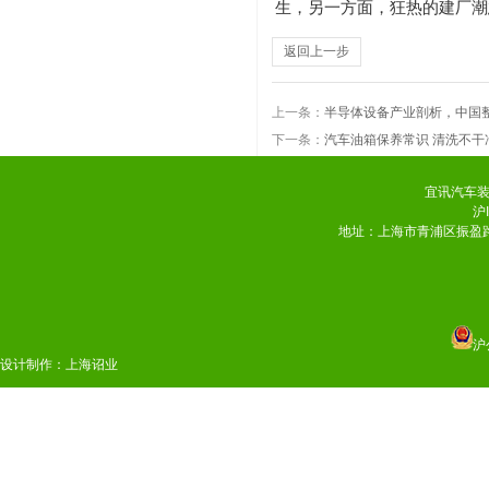
生，另一方面，狂热的建厂潮
返回上一步
上一条：
半导体设备产业剖析，中国
下一条：
汽车油箱保养常识 清洗不干
宜讯汽车
沪
地址：上海市青浦区振盈路258
沪
设计制作：
上海诏业