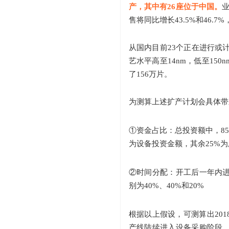
产，其中有26座位于中国。
售将同比增长43.5%和46.7
从国内目前
23个正在进行或
艺水平高至14nm，低至1
了156万片。
为测算上述扩产计划会具体带
①资金占比：总投资额中，8
为设备投资金额，其余25%
②时间分配：开工后一年内
别为40%、40%和20%
根据以上假设，可测算出
20
产线陆续进入设备采购阶段