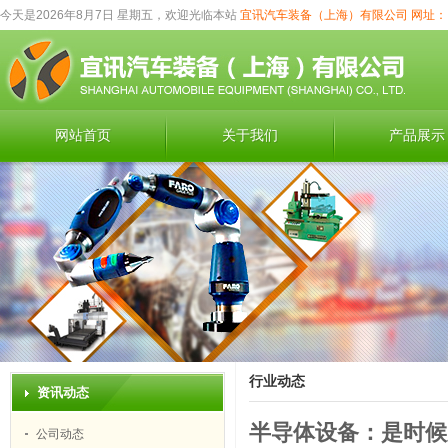
今天是2026年8月7日 星期五，欢迎光临本站
宜讯汽车装备（上海）有限公司
网址：
网站首页
关于我们
产品展示
行业动态
资讯动态
半导体设备：是时候
公司动态