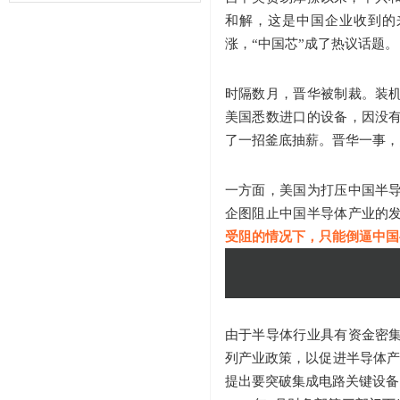
和解，这是中国企业收到的
涨，“中国芯”成了热议话题。
时隔数月，晋华被制裁。装
美国悉数进口的设备，因没
了一招釜底抽薪。晋华一事，
一方面，美国为打压中国半
企图阻止中国半导体产业的
受阻的情况下，只能倒逼中国
由于半导体行业具有资金密
列产业政策，以促进半导体
提出要突破集成电路关键设备